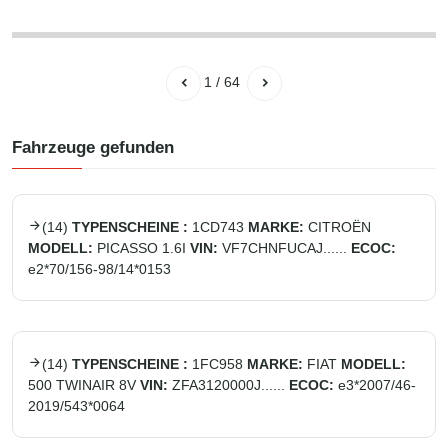
1
/
64
Fahrzeuge gefunden
(
14
)
TYPENSCHEINE :
1CD743
MARKE:
CITROËN
MODELL:
PICASSO 1.6I
VIN:
VF7CHNFUCAJ......
ECOC:
e2*70/156-98/14*0153
(
14
)
TYPENSCHEINE :
1FC958
MARKE:
FIAT
MODELL:
500 TWINAIR 8V
VIN:
ZFA3120000J......
ECOC:
e3*2007/46-
2019/543*0064