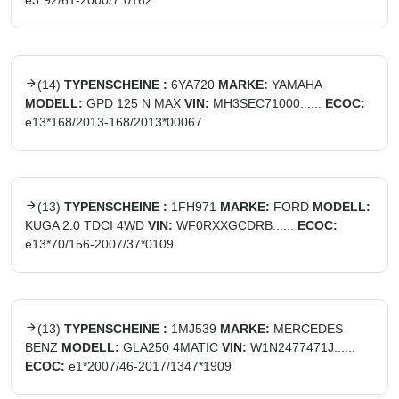
e3*92/61-2000/7*0162
(
14
)
TYPENSCHEINE :
6YA720
MARKE:
YAMAHA
MODELL:
GPD 125 N MAX
VIN:
MH3SEC71000......
ECOC:
e13*168/2013-168/2013*00067
(
13
)
TYPENSCHEINE :
1FH971
MARKE:
FORD
MODELL:
KUGA 2.0 TDCI 4WD
VIN:
WF0RXXGCDRB......
ECOC:
e13*70/156-2007/37*0109
(
13
)
TYPENSCHEINE :
1MJ539
MARKE:
MERCEDES
BENZ
MODELL:
GLA250 4MATIC
VIN:
W1N2477471J......
ECOC:
e1*2007/46-2017/1347*1909