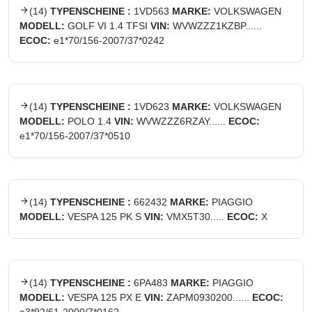
(
14
)
TYPENSCHEINE :
1VD563
MARKE:
VOLKSWAGEN
MODELL:
GOLF VI 1.4 TFSI
VIN:
WVWZZZ1KZBP......
ECOC:
e1*70/156-2007/37*0242
(
14
)
TYPENSCHEINE :
1VD623
MARKE:
VOLKSWAGEN
MODELL:
POLO 1.4
VIN:
WVWZZZ6RZAY......
ECOC:
e1*70/156-2007/37*0510
(
14
)
TYPENSCHEINE :
662432
MARKE:
PIAGGIO
MODELL:
VESPA 125 PK S
VIN:
VMX5T30.....
ECOC:
X
(
14
)
TYPENSCHEINE :
6PA483
MARKE:
PIAGGIO
MODELL:
VESPA 125 PX E
VIN:
ZAPM0930200......
ECOC: