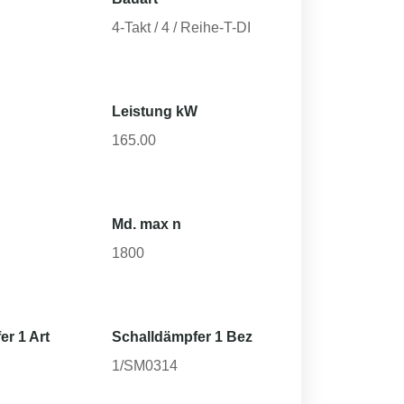
4-Takt / 4 / Reihe-T-DI
Leistung kW
165.00
Md. max n
1800
er 1 Art
Schalldämpfer 1 Bez
1/SM0314