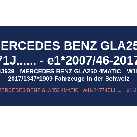
MERCEDES BENZ GLA25
J...... - e1*2007/46-201
 1MJ539 - MERCEDES BENZ GLA250 4MATIC - W1N2
2017/1347*1909 Fahrzeuge in der Schweiz
MERCEDES BENZ GLA250 4MATIC - W1N2477471J...... - e1*2