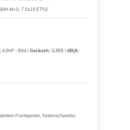
 99H M+S; 7.5x19 ET53
:
AJHP
-
B6d
/
Geräush:
GJBB
/
dB|A:
dertem Frontspoiler, Seitenschweller,