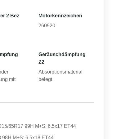
er 2 Bez
Motorkennzeichen
260920
ämpfung
Geräuschdämpfung
Z2
oder
Absorptionsmaterial
ung mit
belegt
 215/65R17 99H M+S; 6.5x17 ET44
8 98H M+S; 6.5x18 ET44