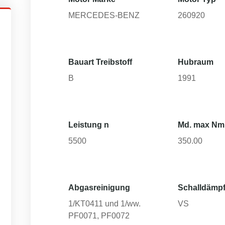
MERCEDES-BENZ
260920
Bauart Treibstoff
Hubraum
B
1991
Leistung n
Md. max Nm
5500
350.00
Abgasreinigung
Schalldämpf
1/KT0411 und 1/ww.
VS
PF0071, PF0072