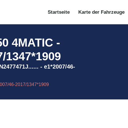
Startseite
Karte der Fahrzeuge
0 4MATIC -
7/1347*1909
477471J...... - e1*2007/46-
007/46-2017/1347*1909