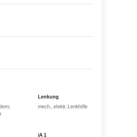
Lenkung
dern;
mech., elektr. Lenkhilfe
r
iA 1