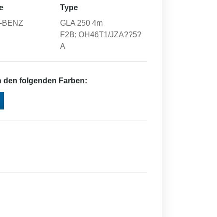
e
Type
-BENZ
GLA 250 4m
F2B; OH46T1/JZA??5?
A
in den folgenden Farben: