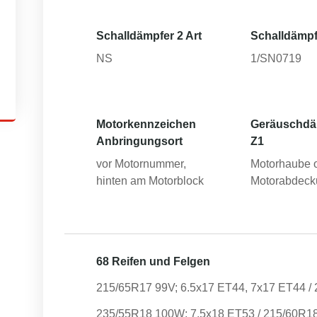
Schalldämpfer 2 Art
Schalldämpf
NS
1/SN0719
Motorkennzeichen
Geräuschd
Anbringungsort
Z1
vor Motornummer,
Motorhaube 
hinten am Motorblock
Motorabdeck
68 Reifen und Felgen
215/65R17 99V; 6.5x17 ET44, 7x17 ET44 /
235/55R18 100W; 7.5x18 ET53 / 215/60R1