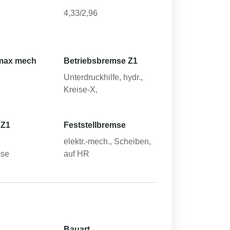
4,33/2,96
max mech
Betriebsbremse Z1
Unterdruckhilfe, hydr.,
Kreise-X,
 Z1
Feststellbremse
elektr.-mech., Scheiben,
mse
auf HR
Bauart