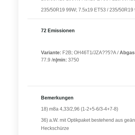
235/50R19 99W; 7.5x19 ET53 / 235/50R19
72 Emissionen
Variante:
F2B; OH46T1/JZA??5?A
/
Abgas
77.9
/
n|min:
3750
Bemerkungen
18) m8a 4,33/2,96 (1-2+5-6/3-4+7-8)
36) a.W. mit Optikpaket bestehend aus geän
Heckschürze