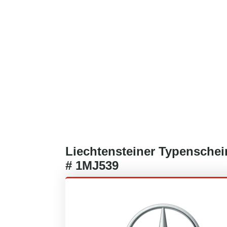
Liechtensteiner
Typenschei
#
1MJ539