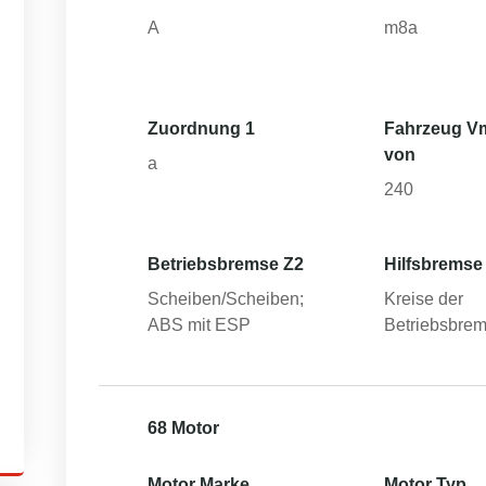
A
m8a
Zuordnung 1
Fahrzeug V
von
a
240
Betriebsbremse Z2
Hilfsbremse
Scheiben/Scheiben;
Kreise der
ABS mit ESP
Betriebsbre
68 Motor
Motor Marke
Motor Typ