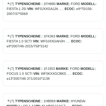
(
7
)
TYPENSCHEINE :
1FH880
MARKE:
FORD
MODELL:
FIESTA 1.25I
VIN:
WF0JXXGAJJA......
ECOC:
e9*70/156-
2007/37*0069
(
7
)
TYPENSCHEINE :
1FK363
MARKE:
FORD
MODELL:
FIESTA 1.0 SCTI
VIN:
WF0JXXGAHJH......
ECOC:
e9*2007/46-2015/758*3142
(
7
)
TYPENSCHEINE :
1FJ353
MARKE:
FORD
MODELL:
FOCUS 1.0 SCTI
VIN:
WF0KXXGCBKD......
ECOC:
e13*2007/46-371/2010*1138
(
7
)
TYPENSCHEINE :
1HB969
MARKE:
HYUNDAI