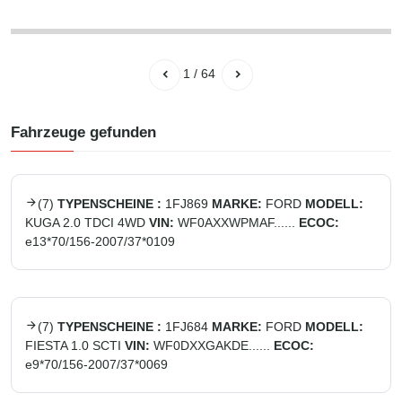
1
/
64
Fahrzeuge gefunden
(
7
)
TYPENSCHEINE :
1FJ869
MARKE:
FORD
MODELL:
KUGA 2.0 TDCI 4WD
VIN:
WF0AXXWPMAF......
ECOC:
e13*70/156-2007/37*0109
(
7
)
TYPENSCHEINE :
1FJ684
MARKE:
FORD
MODELL:
FIESTA 1.0 SCTI
VIN:
WF0DXXGAKDE......
ECOC:
e9*70/156-2007/37*0069