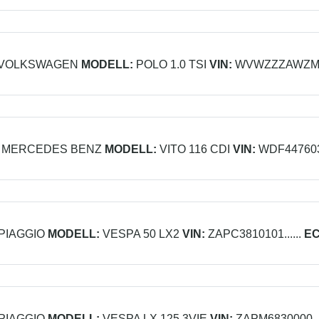
VOLKSWAGEN
MODELL:
POLO 1.0 TSI
VIN:
WVWZZZAWZMY..
MERCEDES BENZ
MODELL:
VITO 116 CDI
VIN:
WDF4476031
PIAGGIO
MODELL:
VESPA 50 LX2
VIN:
ZAPC3810101......
EC
PIAGGIO
MODELL:
VESPA LX 125 3VIE
VIN:
ZAPM6830000....