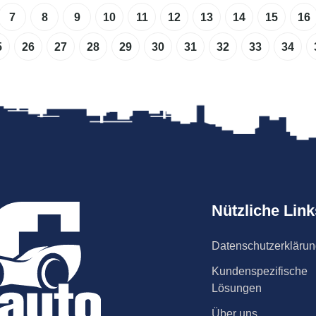
7
8
9
10
11
12
13
14
15
16
5
26
27
28
29
30
31
32
33
34
Nützliche Link
Datenschutzerkläru
Kundenspezifische
Lösungen
Über uns