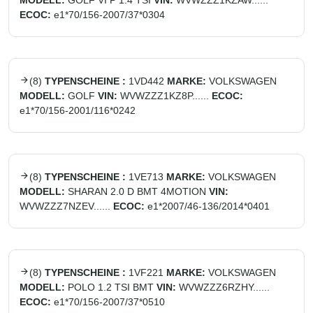
MODELL:
GOLF VI P 1.4 TSI
VIN:
WVWZZZ1KZAW......
ECOC:
e1*70/156-2007/37*0304
(
8
)
TYPENSCHEINE :
1VD442
MARKE:
VOLKSWAGEN
MODELL:
GOLF
VIN:
WVWZZZ1KZ8P......
ECOC:
e1*70/156-2001/116*0242
(
8
)
TYPENSCHEINE :
1VE713
MARKE:
VOLKSWAGEN
MODELL:
SHARAN 2.0 D BMT 4MOTION
VIN:
WVWZZZ7NZEV......
ECOC:
e1*2007/46-136/2014*0401
(
8
)
TYPENSCHEINE :
1VF221
MARKE:
VOLKSWAGEN
MODELL:
POLO 1.2 TSI BMT
VIN:
WVWZZZ6RZHY......
ECOC:
e1*70/156-2007/37*0510