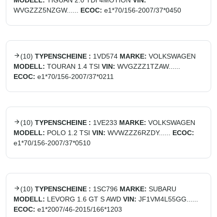
MODELL:
TIGUAN 2.0 TDI 4MOTION
VIN:
WVGZZZ5NZGW......
ECOC:
e1*70/156-2007/37*0450
(
10
)
TYPENSCHEINE :
1VD574
MARKE:
VOLKSWAGEN
MODELL:
TOURAN 1.4 TSI
VIN:
WVGZZZ1TZAW......
ECOC:
e1*70/156-2007/37*0211
(
10
)
TYPENSCHEINE :
1VE233
MARKE:
VOLKSWAGEN
MODELL:
POLO 1.2 TSI
VIN:
WVWZZZ6RZDY......
ECOC:
e1*70/156-2007/37*0510
(
10
)
TYPENSCHEINE :
1SC796
MARKE:
SUBARU
MODELL:
LEVORG 1.6 GT S AWD
VIN:
JF1VM4L55GG......
ECOC:
e1*2007/46-2015/166*1203