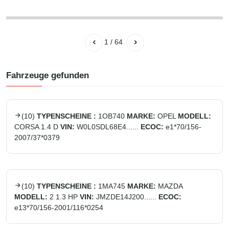
1
/
64
Fahrzeuge gefunden
(
10
)
TYPENSCHEINE :
1OB740
MARKE:
OPEL
MODELL:
CORSA 1.4 D
VIN:
W0L0SDL68E4......
ECOC:
e1*70/156-
2007/37*0379
(
10
)
TYPENSCHEINE :
1MA745
MARKE:
MAZDA
MODELL:
2 1.3 HP
VIN:
JMZDE14J200......
ECOC:
e13*70/156-2001/116*0254