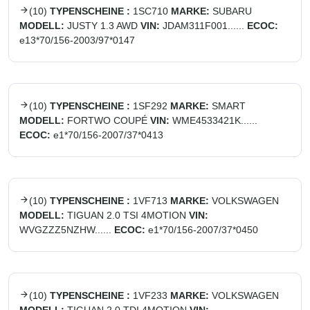
(
10
)
TYPENSCHEINE :
1SC710
MARKE:
SUBARU
MODELL:
JUSTY 1.3 AWD
VIN:
JDAM311F001......
ECOC:
e13*70/156-2003/97*0147
(
10
)
TYPENSCHEINE :
1SF292
MARKE:
SMART
MODELL:
FORTWO COUPÉ
VIN:
WME4533421K......
ECOC:
e1*70/156-2007/37*0413
(
10
)
TYPENSCHEINE :
1VF713
MARKE:
VOLKSWAGEN
MODELL:
TIGUAN 2.0 TSI 4MOTION
VIN:
WVGZZZ5NZHW......
ECOC:
e1*70/156-2007/37*0450
(
10
)
TYPENSCHEINE :
1VF233
MARKE:
VOLKSWAGEN