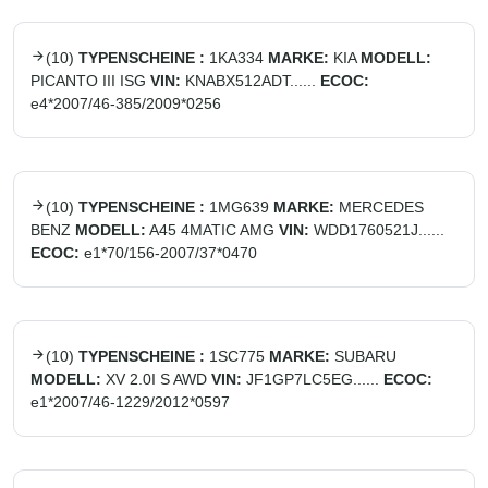
(
10
)
TYPENSCHEINE :
1KA334
MARKE:
KIA
MODELL:
PICANTO III ISG
VIN:
KNABX512ADT......
ECOC:
e4*2007/46-385/2009*0256
(
10
)
TYPENSCHEINE :
1MG639
MARKE:
MERCEDES
BENZ
MODELL:
A45 4MATIC AMG
VIN:
WDD1760521J......
ECOC:
e1*70/156-2007/37*0470
(
10
)
TYPENSCHEINE :
1SC775
MARKE:
SUBARU
MODELL:
XV 2.0I S AWD
VIN:
JF1GP7LC5EG......
ECOC:
e1*2007/46-1229/2012*0597