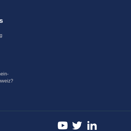
s
ng
ein-
hweiz?