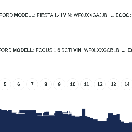
FORD
MODELL:
FIESTA 1.4I
VIN:
WF0JXXGAJJB......
ECOC:
FORD
MODELL:
FOCUS 1.6 SCTI
VIN:
WF0LXXGCBLB......
E
5
6
7
8
9
10
11
12
13
14