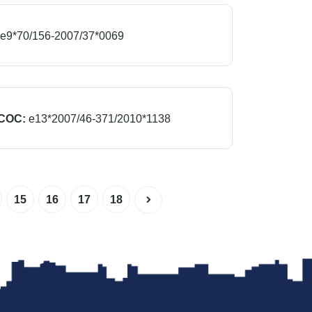
e9*70/156-2007/37*0069
COC:
e13*2007/46-371/2010*1138
15
16
17
18