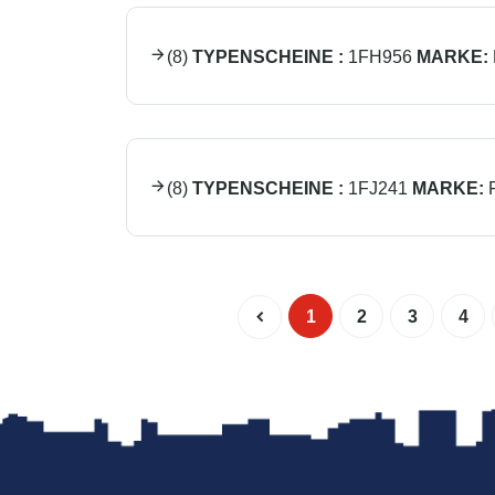
(
8
)
TYPENSCHEINE :
1FH956
MARKE:
(
8
)
TYPENSCHEINE :
1FJ241
MARKE:
1
2
3
4