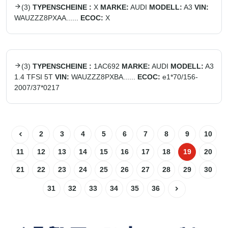
(
3
)
TYPENSCHEINE :
X
MARKE:
AUDI
MODELL:
A3
VIN:
WAUZZZ8PXAA......
ECOC:
X
(
3
)
TYPENSCHEINE :
1AC692
MARKE:
AUDI
MODELL:
A3
1.4 TFSI 5T
VIN:
WAUZZZ8PXBA......
ECOC:
e1*70/156-
2007/37*0217
2
3
4
5
6
7
8
9
10
11
12
13
14
15
16
17
18
19
20
21
22
23
24
25
26
27
28
29
30
31
32
33
34
35
36