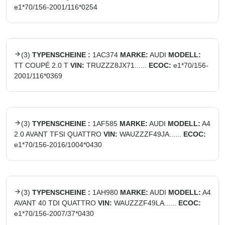
e1*70/156-2001/116*0254
(
3
)
TYPENSCHEINE :
1AC374
MARKE:
AUDI
MODELL:
TT COUPÉ 2.0 T
VIN:
TRUZZZ8JX71......
ECOC:
e1*70/156-
2001/116*0369
(
3
)
TYPENSCHEINE :
1AF585
MARKE:
AUDI
MODELL:
A4
2.0 AVANT TFSI QUATTRO
VIN:
WAUZZZF49JA......
ECOC:
e1*70/156-2016/1004*0430
(
3
)
TYPENSCHEINE :
1AH980
MARKE:
AUDI
MODELL:
A4
AVANT 40 TDI QUATTRO
VIN:
WAUZZZF49LA......
ECOC:
e1*70/156-2007/37*0430