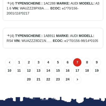
(
4
)
TYPENSCHEINE :
1AC288
MARKE:
AUDI
MODELL:
A3
1.6
VIN:
WAUZZZ8PX8A......
ECOC:
e1*70/156-
2001/116*0217
(
4
)
TYPENSCHEINE :
1AB911
MARKE:
AUDI
MODELL:
RS4
VIN:
WUAZZZ8DZ1N......
ECOC:
e1*70/156-98/14*0105
1
2
3
4
5
6
7
8
9
10
11
12
13
14
15
16
17
18
19
20
21
22
23
24