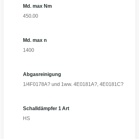
Md. max Nm
450.00
Md. max n
1400
Abgasreinigung
1/4F0178A? und 1ww. 4E0181A?, 4E0181C?
Schalldämpfer 1 Art
HS