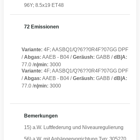
96Y; 8.5x19 ET48
72 Emissionen
Variante:
4F; AASBQ1/Q?6??0R4F?07GG DPF
/
Abgas:
AAEB
-
B04
/
Geräush:
GABB
/
dB|A:
77.0
/
n|min:
3000
Variante:
4F; AASBQ1/Q?6??0R4F?07GG DPF
/
Abgas:
AAEB
-
B04
/
Geräush:
GABB
/
dB|A:
77.0
/
n|min:
3000
Bemerkungen
15) a.W. Luftfederung und Niveauregulierung
56) a.W. mit Anhängervorrichtung Typ: 305270