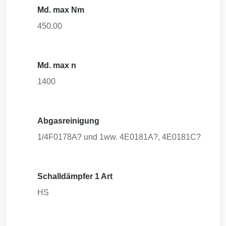
Md. max Nm
450.00
Md. max n
1400
Abgasreinigung
1/4F0178A? und 1ww. 4E0181A?, 4E0181C?
Schalldämpfer 1 Art
HS