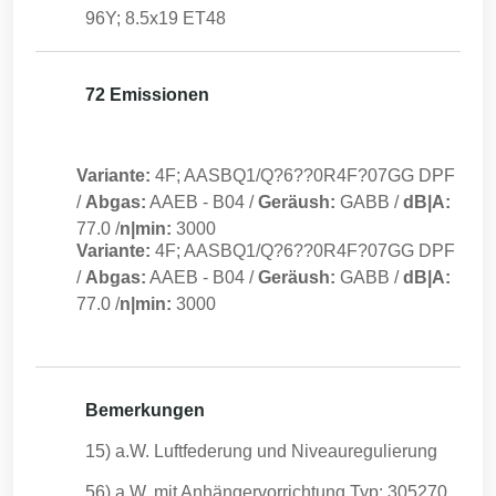
96Y; 8.5x19 ET48
72 Emissionen
Variante:
4F; AASBQ1/Q?6??0R4F?07GG DPF
/
Abgas:
AAEB
-
B04
/
Geräush:
GABB
/
dB|A:
77.0
/
n|min:
3000
Variante:
4F; AASBQ1/Q?6??0R4F?07GG DPF
/
Abgas:
AAEB
-
B04
/
Geräush:
GABB
/
dB|A:
77.0
/
n|min:
3000
Bemerkungen
15) a.W. Luftfederung und Niveauregulierung
56) a.W. mit Anhängervorrichtung Typ: 305270