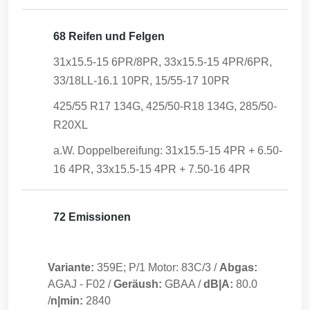
68 Reifen und Felgen
31x15.5-15 6PR/8PR, 33x15.5-15 4PR/6PR,
33/18LL-16.1 10PR, 15/55-17 10PR
425/55 R17 134G, 425/50-R18 134G, 285/50-
R20XL
a.W. Doppelbereifung: 31x15.5-15 4PR + 6.50-
16 4PR, 33x15.5-15 4PR + 7.50-16 4PR
72 Emissionen
Variante:
359E; P/1 Motor: 83C/3
/
Abgas:
AGAJ
-
F02
/
Geräush:
GBAA
/
dB|A:
80.0
/
n|min:
2840