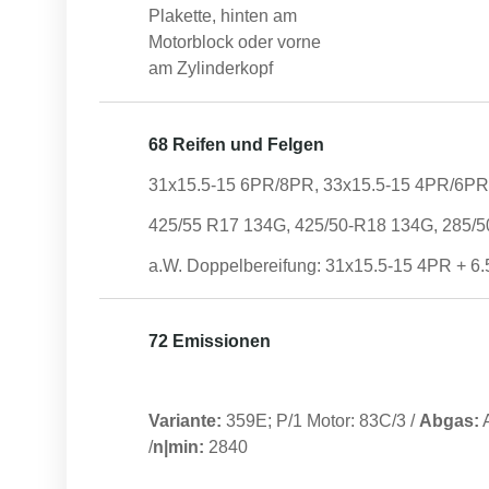
Plakette, hinten am
Motorblock oder vorne
am Zylinderkopf
68 Reifen und Felgen
31x15.5-15 6PR/8PR, 33x15.5-15 4PR/6PR,
425/55 R17 134G, 425/50-R18 134G, 285/
a.W. Doppelbereifung: 31x15.5-15 4PR + 6
72 Emissionen
Variante:
359E; P/1 Motor: 83C/3
/
Abgas:
/
n|min:
2840