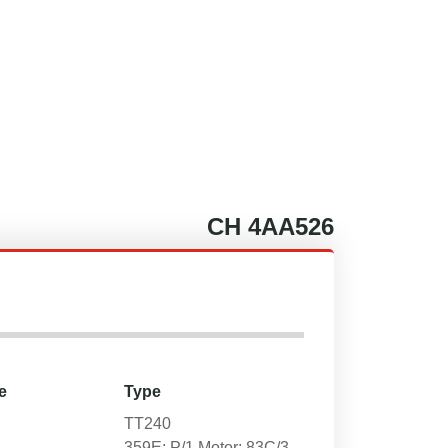
CH
4AA526
e
Type
TT240
359E; P/1 Motor: 83C/3