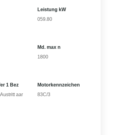
Leistung kW
059.80
Md. max n
1800
er 1 Bez
Motorkennzeichen
ustritt aar
83C/3