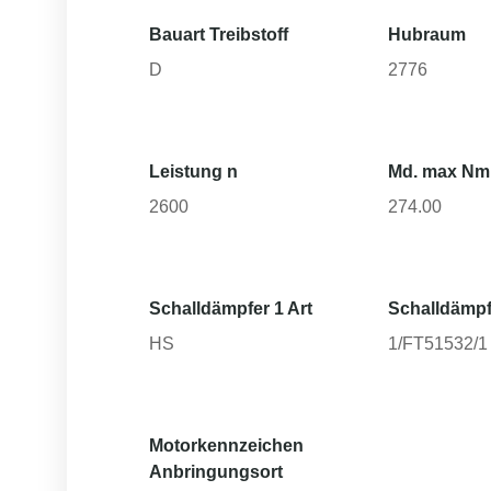
Bauart Treibstoff
Hubraum
D
2776
Leistung n
Md. max Nm
2600
274.00
Schalldämpfer 1 Art
Schalldämpf
HS
1/FT51532/1 A
Motorkennzeichen
Anbringungsort