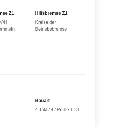
mse Z1
Hilfsbremse Z1
-V/H,
Kreise der
rommeln
Betriebsbremse
Bauart
4-Takt / 4 / Reihe-T-DI