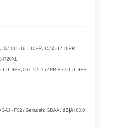
 33/18LL-16.1 10PR, 15/55-17 10PR
50-R20XL
.50-16 4PR, 33x15.5-15 4PR + 7.50-16 4PR
AGAJ
-
F02
/
Geräush:
GBAA
/
dB|A:
80.0