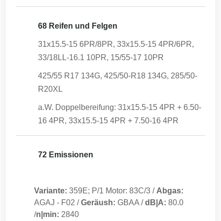
68 Reifen und Felgen
31x15.5-15 6PR/8PR, 33x15.5-15 4PR/6PR,
33/18LL-16.1 10PR, 15/55-17 10PR
425/55 R17 134G, 425/50-R18 134G, 285/50-
R20XL
a.W. Doppelbereifung: 31x15.5-15 4PR + 6.50-
16 4PR, 33x15.5-15 4PR + 7.50-16 4PR
72 Emissionen
Variante:
359E; P/1 Motor: 83C/3
/
Abgas:
AGAJ
-
F02
/
Geräush:
GBAA
/
dB|A:
80.0
/
n|min:
2840