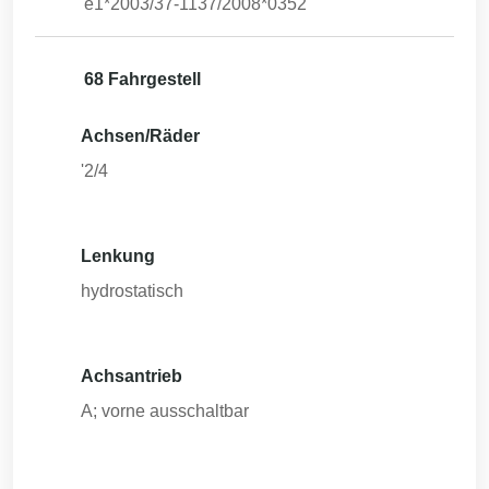
e1*2003/37-1137/2008*0352
68 Fahrgestell
Achsen/Räder
'2/4
Lenkung
hydrostatisch
Achsantrieb
A; vorne ausschaltbar