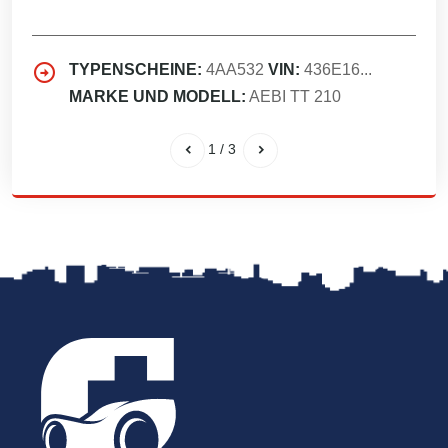
TYPENSCHEINE:
4AA532
VIN:
436E16...
MARKE UND MODELL:
AEBI TT 210
1
/
3