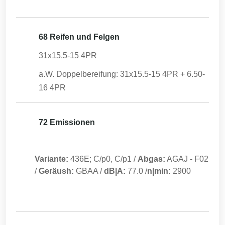
68 Reifen und Felgen
31x15.5-15 4PR
a.W. Doppelbereifung: 31x15.5-15 4PR + 6.50-
16 4PR
72 Emissionen
Variante:
436E; C/p0, C/p1
/
Abgas:
AGAJ
-
F02
/
Geräush:
GBAA
/
dB|A:
77.0
/
n|min:
2900