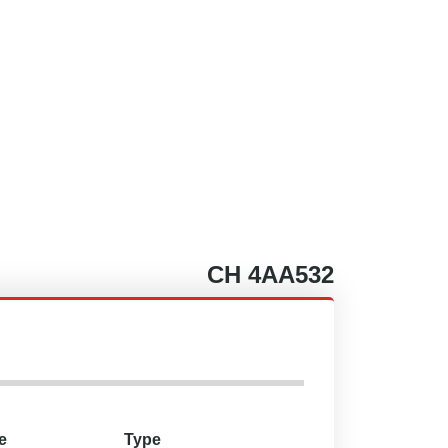
CH
4AA532
e
Type