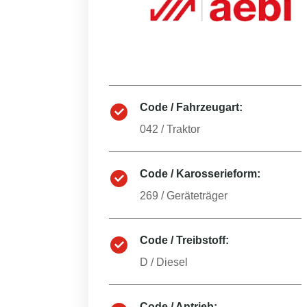
Code / Fahrzeugart:
042
/
Traktor
Code / Karosserieform:
269
/
Geräteträger
Code / Treibstoff:
D
/
Diesel
Code / Antrieb: