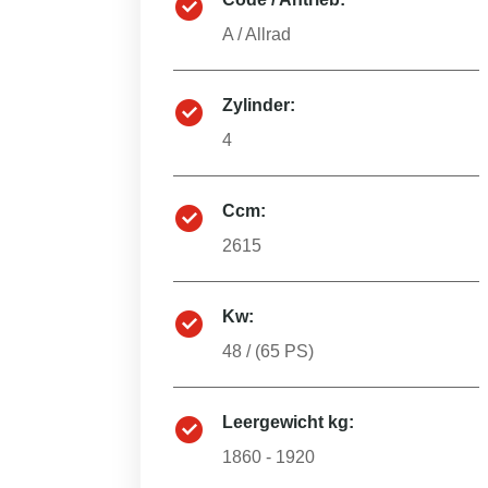
A
/
Allrad
Zylinder:
4
Ccm:
2615
Kw:
48
/ (
65
PS)
Leergewicht kg:
1860 - 1920