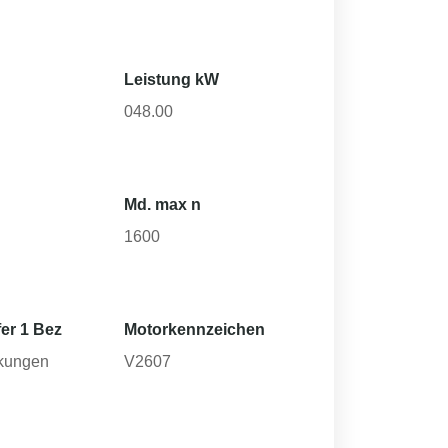
Leistung kW
048.00
Md. max n
1600
er 1 Bez
Motorkennzeichen
kungen
V2607