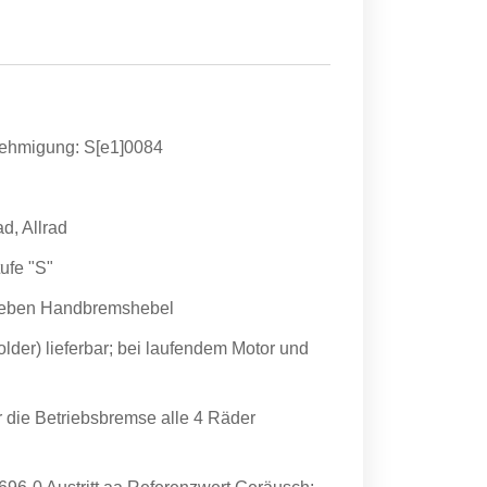
nehmigung: S[e1]0084
d, Allrad
ufe "S"
 neben Handbremshebel
older) lieferbar; bei laufendem Motor und
 die Betriebsbremse alle 4 Räder