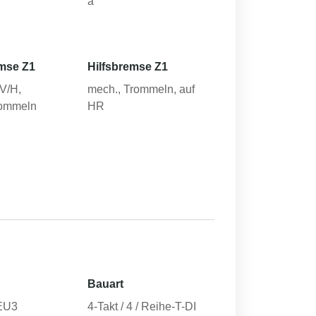
a
mse Z1
Hilfsbremse Z1
-V/H,
mech., Trommeln, auf
rommeln
HR
Bauart
EU3
4-Takt / 4 / Reihe-T-DI