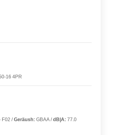
.50-16 4PR
-
F02
/
Geräush:
GBAA
/
dB|A:
77.0