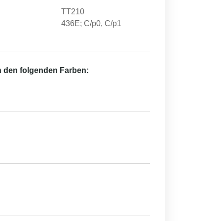
TT210
436E; C/p0, C/p1
in den folgenden Farben: