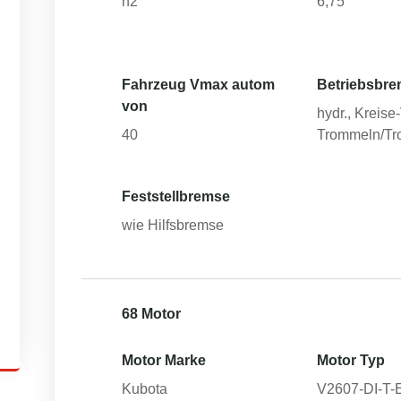
h2
6,75
Fahrzeug Vmax autom
Betriebsbre
von
hydr., Kreise
40
Trommeln/T
Feststellbremse
wie Hilfsbremse
68 Motor
Motor Marke
Motor Typ
Kubota
V2607-DI-T-