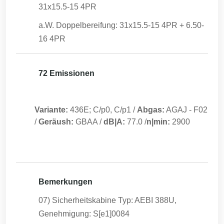
31x15.5-15 4PR
a.W. Doppelbereifung: 31x15.5-15 4PR + 6.50-
16 4PR
72 Emissionen
Variante:
436E; C/p0, C/p1
/
Abgas:
AGAJ
-
F02
/
Geräush:
GBAA
/
dB|A:
77.0
/
n|min:
2900
Bemerkungen
07) Sicherheitskabine Typ: AEBI 388U,
Genehmigung: S[e1]0084