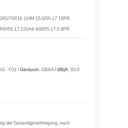
285/75R16 119N 15.0/55-17 10PR
50/55-17 120A8 400/55-17.5 8PR
AG
-
F01
/
Geräush:
GBAA
/
dB|A:
83.0
ang der Gesamtgenehmigung, nach