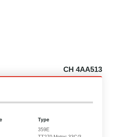
CH
4AA513
e
Type
359E
TT270 Motor: 33C/3