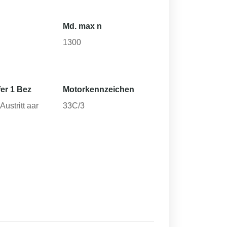
Md. max n
1300
er 1 Bez
Motorkennzeichen
ustritt aar
33C/3