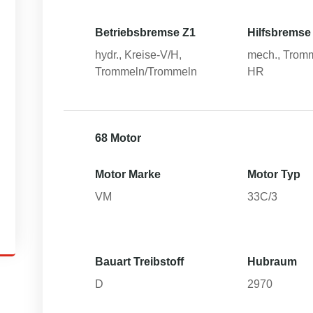
Betriebsbremse Z1
Hilfsbremse
hydr., Kreise-V/H,
mech., Tromm
Trommeln/Trommeln
HR
68 Motor
Motor Marke
Motor Typ
VM
33C/3
Bauart Treibstoff
Hubraum
D
2970