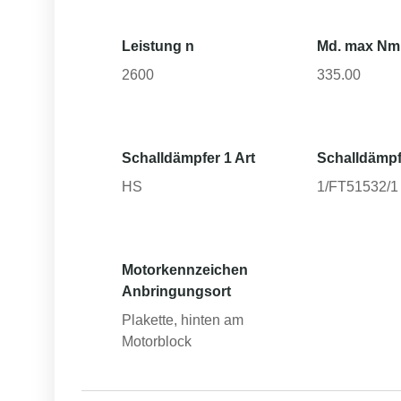
Leistung n
Md. max Nm
2600
335.00
Schalldämpfer 1 Art
Schalldämpf
HS
1/FT51532/1 A
Motorkennzeichen
Anbringungsort
Plakette, hinten am
Motorblock