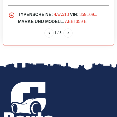
TYPENSCHEINE:
4AA513
VIN:
359E09...
MARKE UND MODELL:
AEBI 359 E
1
/
3