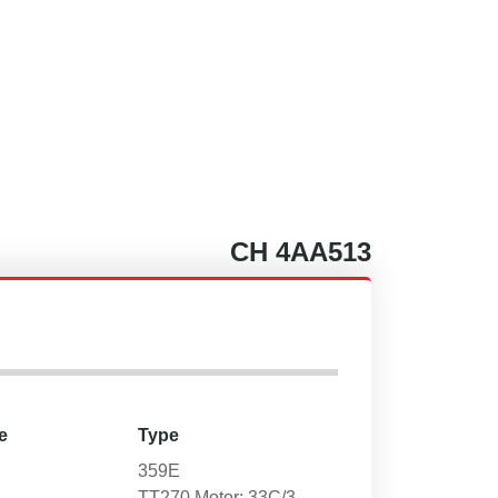
CH
4AA513
e
Type
359E
TT270 Motor: 33C/3