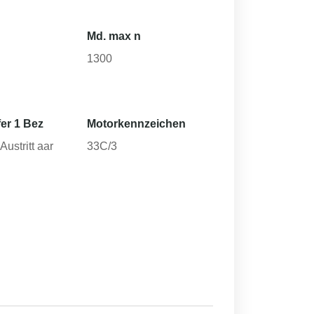
Md. max n
1300
er 1 Bez
Motorkennzeichen
ustritt aar
33C/3