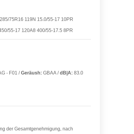
285/75R16 119N 15.0/55-17 10PR
50/55-17 120A8 400/55-17.5 8PR
AG
-
F01
/
Geräush:
GBAA
/
dB|A:
83.0
ang der Gesamtgenehmigung, nach