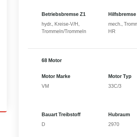
Betriebsbremse Z1
Hilfsbremse
hydr., Kreise-V/H,
mech., Tromm
Trommeln/Trommeln
HR
68 Motor
Motor Marke
Motor Typ
VM
33C/3
Bauart Treibstoff
Hubraum
D
2970