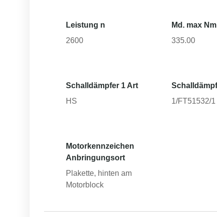
Leistung n
Md. max Nm
2600
335.00
Schalldämpfer 1 Art
Schalldämpf
HS
1/FT51532/1 A
Motorkennzeichen
Anbringungsort
Plakette, hinten am
Motorblock