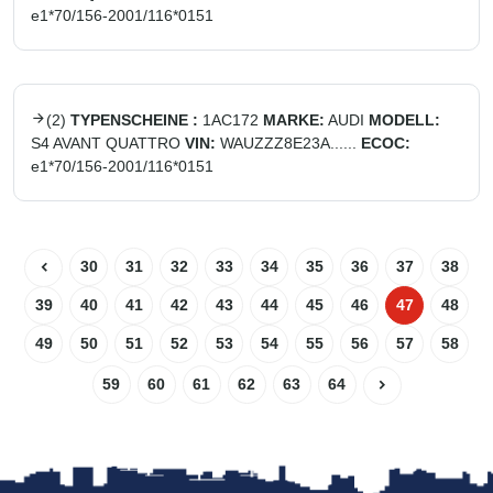
e1*70/156-2001/116*0151
(
2
)
TYPENSCHEINE :
1AC172
MARKE:
AUDI
MODELL:
S4 AVANT QUATTRO
VIN:
WAUZZZ8E23A......
ECOC:
e1*70/156-2001/116*0151
30
31
32
33
34
35
36
37
38
39
40
41
42
43
44
45
46
47
48
49
50
51
52
53
54
55
56
57
58
59
60
61
62
63
64