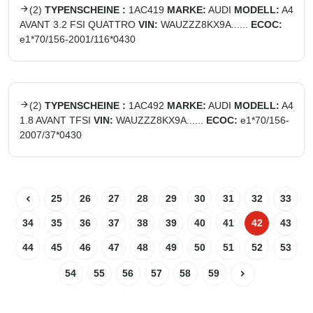
(
2
)
TYPENSCHEINE :
1AC419
MARKE:
AUDI
MODELL:
A4
AVANT 3.2 FSI QUATTRO
VIN:
WAUZZZ8KX9A......
ECOC:
e1*70/156-2001/116*0430
(
2
)
TYPENSCHEINE :
1AC492
MARKE:
AUDI
MODELL:
A4
1.8 AVANT TFSI
VIN:
WAUZZZ8KX9A......
ECOC:
e1*70/156-
2007/37*0430
25
26
27
28
29
30
31
32
33
34
35
36
37
38
39
40
41
42
43
44
45
46
47
48
49
50
51
52
53
54
55
56
57
58
59