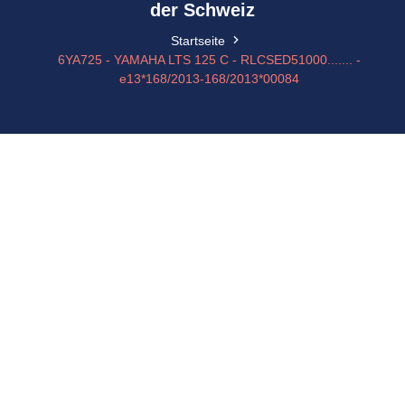
der Schweiz
Startseite
6YA725 - YAMAHA LTS 125 C - RLCSED51000....... -
e13*168/2013-168/2013*00084