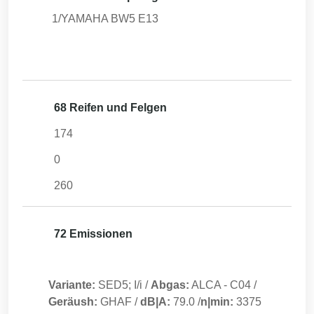
1/YAMAHA BW5 E13
68 Reifen und Felgen
174
0
260
72 Emissionen
Variante:
SED5; I/i
/
Abgas:
ALCA
-
C04
/
Geräush:
GHAF
/
dB|A:
79.0
/
n|min:
3375