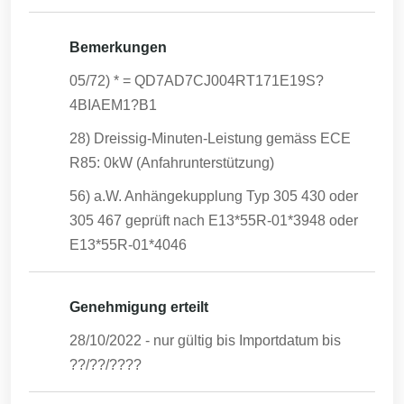
Bemerkungen
05/72) * = QD7AD7CJ004RT171E19S?
4BIAEM1?B1
28) Dreissig-Minuten-Leistung gemäss ECE
R85: 0kW (Anfahrunterstützung)
56) a.W. Anhängekupplung Typ 305 430 oder
305 467 geprüft nach E13*55R-01*3948 oder
E13*55R-01*4046
Genehmigung erteilt
28/10/2022
- nur gültig bis Importdatum bis
??/??/????