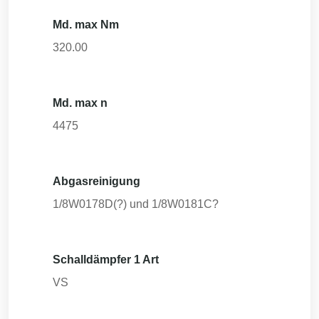
Md. max Nm
320.00
Md. max n
4475
Abgasreinigung
1/8W0178D(?) und 1/8W0181C?
Schalldämpfer 1 Art
VS