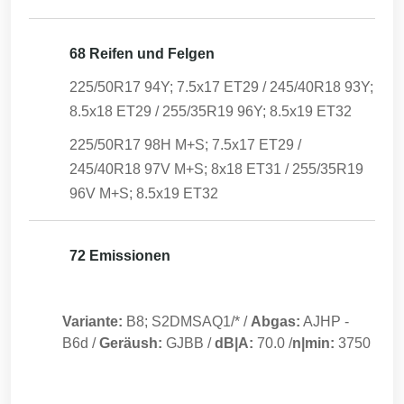
68 Reifen und Felgen
225/50R17 94Y; 7.5x17 ET29 / 245/40R18 93Y;
8.5x18 ET29 / 255/35R19 96Y; 8.5x19 ET32
225/50R17 98H M+S; 7.5x17 ET29 /
245/40R18 97V M+S; 8x18 ET31 / 255/35R19
96V M+S; 8.5x19 ET32
72 Emissionen
Variante:
B8; S2DMSAQ1/*
/
Abgas:
AJHP
-
B6d
/
Geräush:
GJBB
/
dB|A:
70.0
/
n|min:
3750