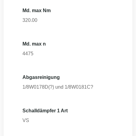
Md. max Nm
320.00
Md. max n
4475
Abgasreinigung
1/8W0178D(?) und 1/8W0181C?
Schalldämpfer 1 Art
VS