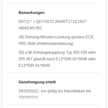
Bemerkungen
05/72) * = QD7AD7CJ004RT171E19S?
4BIAEM1?B1
28) Dreissig-Minuten-Leistung gemäss ECE
R85: 0kW (Anfahrunterstützung)
56) a.W. Anhängekupplung Typ 305 430 oder
305 467 geprüft nach E13*55R-01*3948 oder
E13*55R-01*4046
Genehmigung erteilt
28/10/2022
- nur gültig bis Importdatum bis
??/??/????