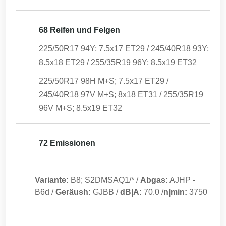
68 Reifen und Felgen
225/50R17 94Y; 7.5x17 ET29 / 245/40R18 93Y;
8.5x18 ET29 / 255/35R19 96Y; 8.5x19 ET32
225/50R17 98H M+S; 7.5x17 ET29 /
245/40R18 97V M+S; 8x18 ET31 / 255/35R19
96V M+S; 8.5x19 ET32
72 Emissionen
Variante:
B8; S2DMSAQ1/*
/
Abgas:
AJHP
-
B6d
/
Geräush:
GJBB
/
dB|A:
70.0
/
n|min:
3750