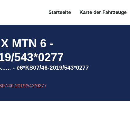
Startseite
Karte der Fahrzeuge
 MTN 6 -
19/543*0277
.... - e6*KS07/46-2019/543*0277
07/46-2019/543*0277