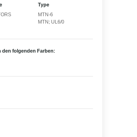
e
Type
TORS
MTN-6
MTN; UL6/0
in den folgenden Farben: