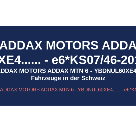
- ADDAX MOTORS ADDAX
4...... - e6*KS07/46-20
 - ADDAX MOTORS ADDAX MTN 6 - YBDNUL60XE4..
Fahrzeuge in der Schweiz
 ADDAX MOTORS ADDAX MTN 6 - YBDNUL60XE4...... - e6*KS