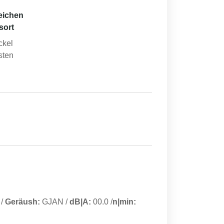
eichen
sort
ckel
sten
/
Geräush:
GJAN
/
dB|A:
00.0
/
n|min: