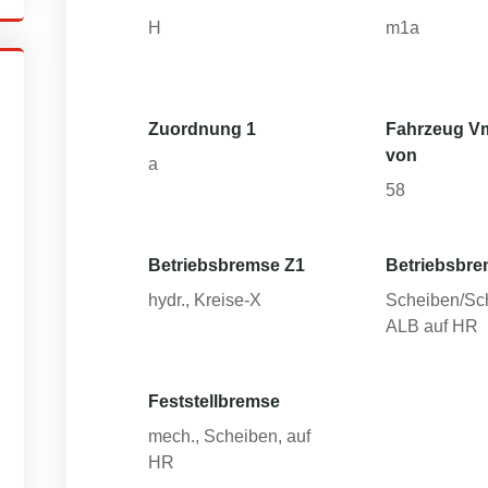
H
m1a
Zuordnung 1
Fahrzeug V
von
a
58
Betriebsbremse Z1
Betriebsbre
hydr., Kreise-X
Scheiben/Sc
ALB auf HR
Feststellbremse
mech., Scheiben, auf
HR