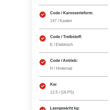
Code / Karosserieform:
147
/
Kasten
Code / Treibstoff:
E
/
Elektrisch
Code / Antrieb:
H
/
Hinterrad
Kw:
12.5
/ (
16
PS)
Leergewicht kg: