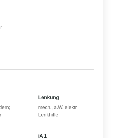
r
Lenkung
dern;
mech., a.W. elektr.
r
Lenkhilfe
iA 1