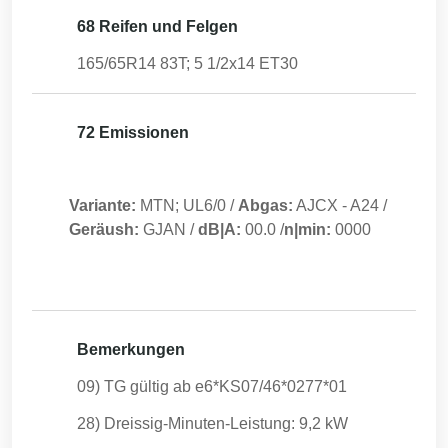
68 Reifen und Felgen
165/65R14 83T; 5 1/2x14 ET30
72 Emissionen
Variante:
MTN; UL6/0
/
Abgas:
AJCX
-
A24
/
Geräush:
GJAN
/
dB|A:
00.0
/
n|min:
0000
Bemerkungen
09) TG gültig ab e6*KS07/46*0277*01
28) Dreissig-Minuten-Leistung: 9,2 kW