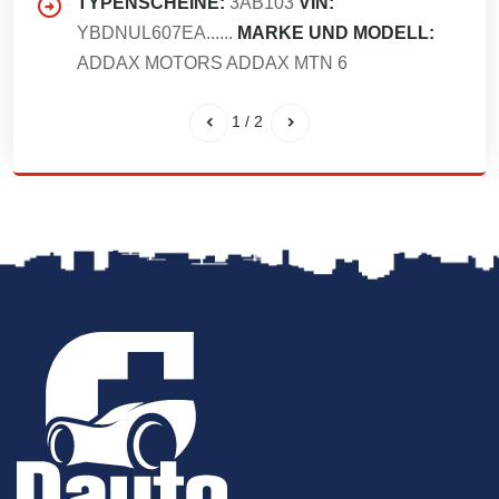
TYPENSCHEINE:
3AB103
VIN:
YBDNUL607EA......
MARKE UND MODELL:
ADDAX MOTORS ADDAX MTN 6
1
/
2