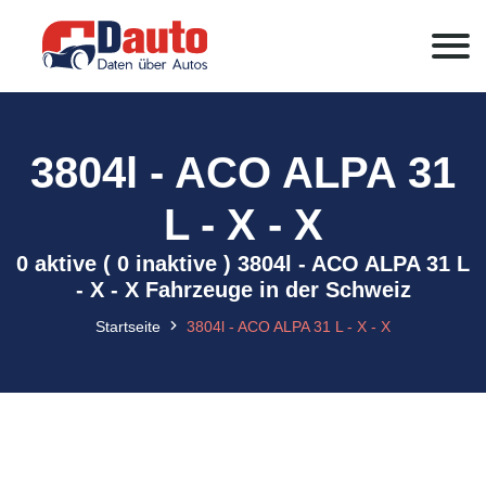
3804l - ACO ALPA 31
L - X - X
0 aktive ( 0 inaktive ) 3804l - ACO ALPA 31 L
- X - X Fahrzeuge in der Schweiz
Startseite
3804l - ACO ALPA 31 L - X - X