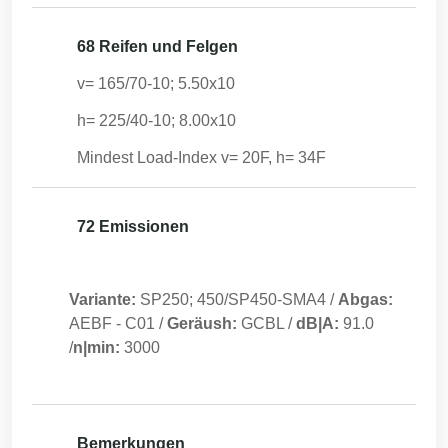
68 Reifen und Felgen
v= 165/70-10; 5.50x10
h= 225/40-10; 8.00x10
Mindest Load-Index v= 20F, h= 34F
72 Emissionen
Variante:
SP250; 450/SP450-SMA4
/
Abgas:
AEBF
-
C01
/
Geräush:
GCBL
/
dB|A:
91.0
/
n|min:
3000
Bemerkungen