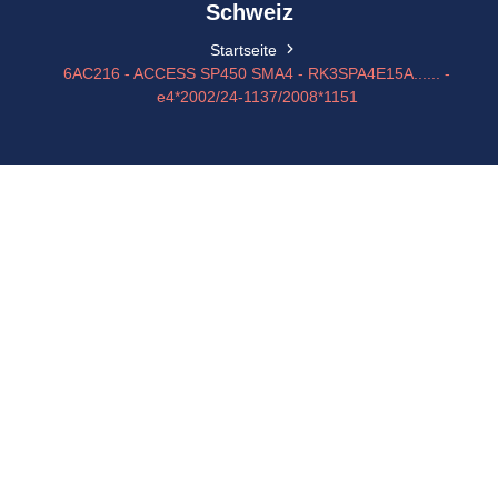
Schweiz
Startseite
6AC216 - ACCESS SP450 SMA4 - RK3SPA4E15A...... -
e4*2002/24-1137/2008*1151