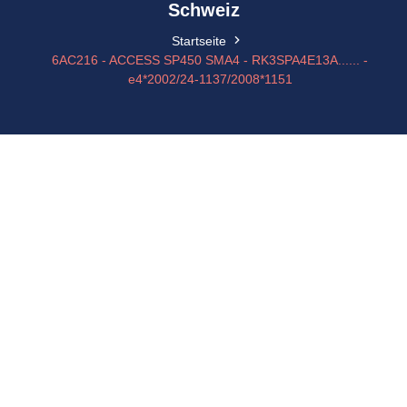
Schweiz
Startseite
6AC216 - ACCESS SP450 SMA4 - RK3SPA4E13A...... -
e4*2002/24-1137/2008*1151