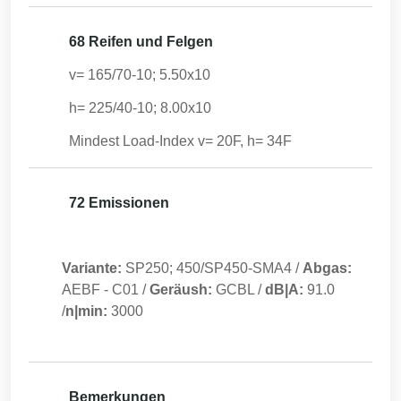
68 Reifen und Felgen
v= 165/70-10; 5.50x10
h= 225/40-10; 8.00x10
Mindest Load-Index v= 20F, h= 34F
72 Emissionen
Variante:
SP250; 450/SP450-SMA4
/
Abgas:
AEBF
-
C01
/
Geräush:
GCBL
/
dB|A:
91.0
/
n|min:
3000
Bemerkungen