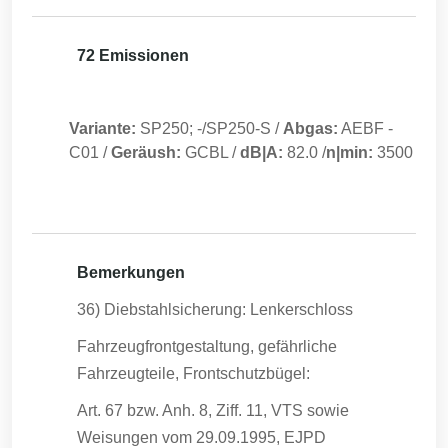
72 Emissionen
Variante:
SP250; -/SP250-S
/
Abgas:
AEBF
-
C01
/
Geräush:
GCBL
/
dB|A:
82.0
/
n|min:
3500
Bemerkungen
36) Diebstahlsicherung: Lenkerschloss
Fahrzeugfrontgestaltung, gefährliche
Fahrzeugteile, Frontschutzbügel:
Art. 67 bzw. Anh. 8, Ziff. 11, VTS sowie
Weisungen vom 29.09.1995, EJPD