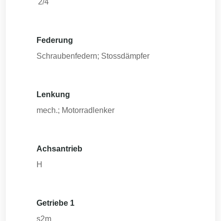
'2/4
Federung
Schraubenfedern; Stossdämpfer
Lenkung
mech.; Motorradlenker
Achsantrieb
H
Getriebe 1
s2m