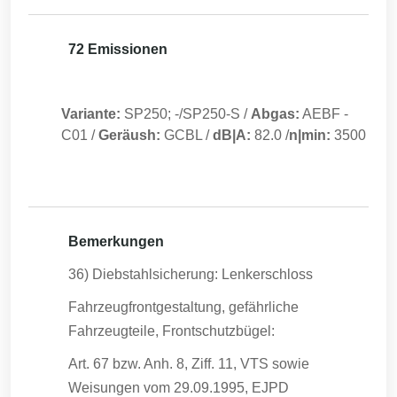
72 Emissionen
Variante:
SP250; -/SP250-S
/
Abgas:
AEBF
-
C01
/
Geräush:
GCBL
/
dB|A:
82.0
/
n|min:
3500
Bemerkungen
36) Diebstahlsicherung: Lenkerschloss
Fahrzeugfrontgestaltung, gefährliche
Fahrzeugteile, Frontschutzbügel:
Art. 67 bzw. Anh. 8, Ziff. 11, VTS sowie
Weisungen vom 29.09.1995, EJPD