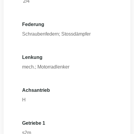
'2/4
Federung
Schraubenfedern; Stossdämpfer
Lenkung
mech.; Motorradlenker
Achsantrieb
H
Getriebe 1
s2m