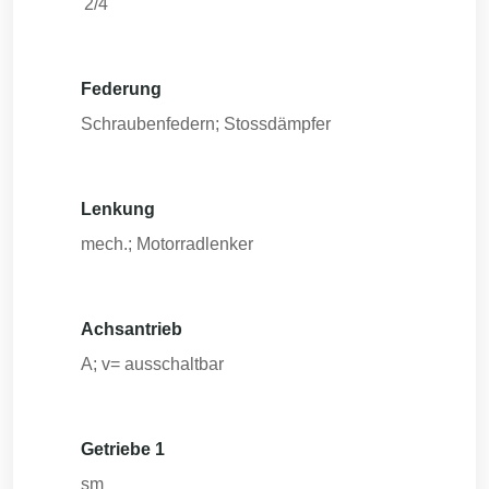
'2/4
Federung
Schraubenfedern; Stossdämpfer
Lenkung
mech.; Motorradlenker
Achsantrieb
A; v= ausschaltbar
Getriebe 1
sm