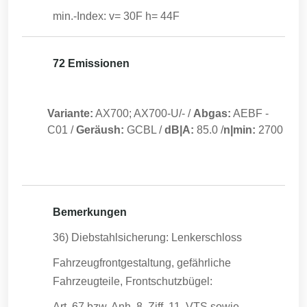
min.-Index: v= 30F h= 44F
72 Emissionen
Variante:
AX700; AX700-U/-
/
Abgas:
AEBF
-
C01
/
Geräush:
GCBL
/
dB|A:
85.0
/
n|min:
2700
Bemerkungen
36) Diebstahlsicherung: Lenkerschloss
Fahrzeugfrontgestaltung, gefährliche
Fahrzeugteile, Frontschutzbügel:
Art. 67 bzw. Anh. 8, Ziff. 11, VTS sowie