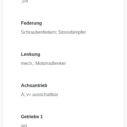
'2/4
Federung
Schraubenfedern; Stossdämpfer
Lenkung
mech.; Motorradlenker
Achsantrieb
A; v= ausschaltbar
Getriebe 1
sm