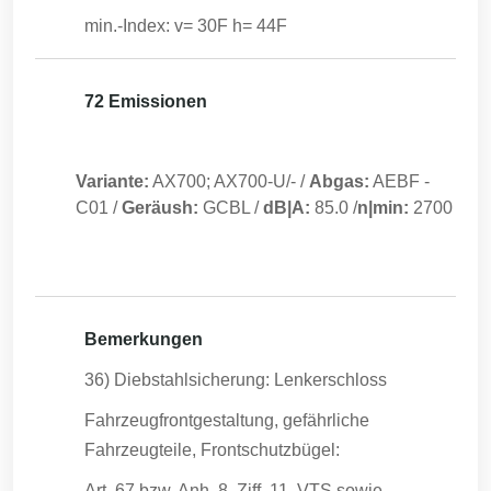
min.-Index: v= 30F h= 44F
72 Emissionen
Variante:
AX700; AX700-U/-
/
Abgas:
AEBF
-
C01
/
Geräush:
GCBL
/
dB|A:
85.0
/
n|min:
2700
Bemerkungen
36) Diebstahlsicherung: Lenkerschloss
Fahrzeugfrontgestaltung, gefährliche
Fahrzeugteile, Frontschutzbügel:
Art. 67 bzw. Anh. 8, Ziff. 11, VTS sowie