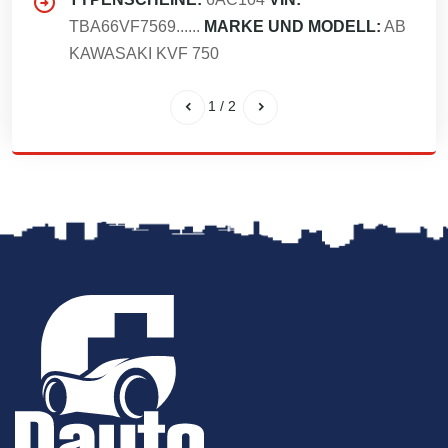
TBA66VF7569......
MARKE UND MODELL:
AB
KAWASAKI KVF 750
1
/
2