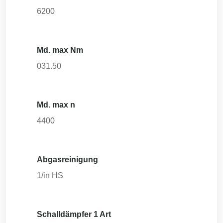
6200
Md. max Nm
031.50
Md. max n
4400
Abgasreinigung
1/in HS
Schalldämpfer 1 Art