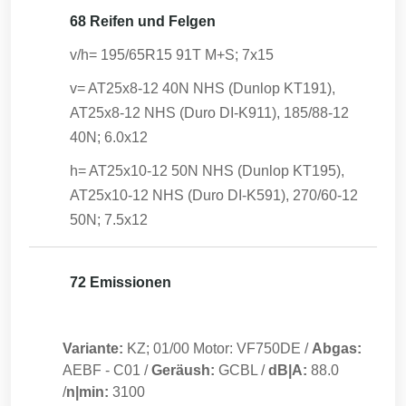
68 Reifen und Felgen
v/h= 195/65R15 91T M+S; 7x15
v= AT25x8-12 40N NHS (Dunlop KT191),
AT25x8-12 NHS (Duro DI-K911), 185/88-12
40N; 6.0x12
h= AT25x10-12 50N NHS (Dunlop KT195),
AT25x10-12 NHS (Duro DI-K591), 270/60-12
50N; 7.5x12
72 Emissionen
Variante:
KZ; 01/00 Motor: VF750DE
/
Abgas:
AEBF
-
C01
/
Geräush:
GCBL
/
dB|A:
88.0
/
n|min:
3100