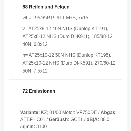
68 Reifen und Felgen
v/h= 195/65R15 91T M+S; 7x15
v= AT25x8-12 40N NHS (Dunlop KT191),
AT25x8-12 NHS (Duro DI-K911), 185/88-12
40N; 6.0x12
h= AT25x10-12 50N NHS (Dunlop KT195),
AT25x10-12 NHS (Duro DI-K591), 270/60-12
50N; 7.5x12
72 Emissionen
Variante:
KZ; 01/00 Motor: VF750DE
/
Abgas:
AEBF
-
C01
/
Geräush:
GCBL
/
dB|A:
88.0
/
n|min:
3100