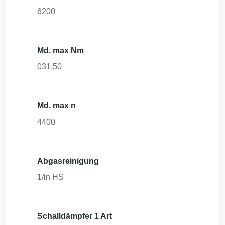
6200
Md. max Nm
031.50
Md. max n
4400
Abgasreinigung
1/in HS
Schalldämpfer 1 Art