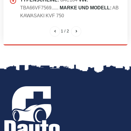
TBA66VF7569......
MARKE UND MODELL:
AB
KAWASAKI KVF 750
1
/
2