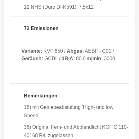
12 NHS (Duro DI-K591); 7.5x12
72 Emissionen
Variante:
KVF 650
/
Abgas:
AEBF
-
C01
/
Geräush:
GCBL
/
dB|A:
80.0
/
n|min:
3000
Bemerkungen
18) mit Getriebeabstufung 'High- und low
Speed'
36) Original Fern- und Abblendlicht KOITO 110-
40168 R/L zugelassen