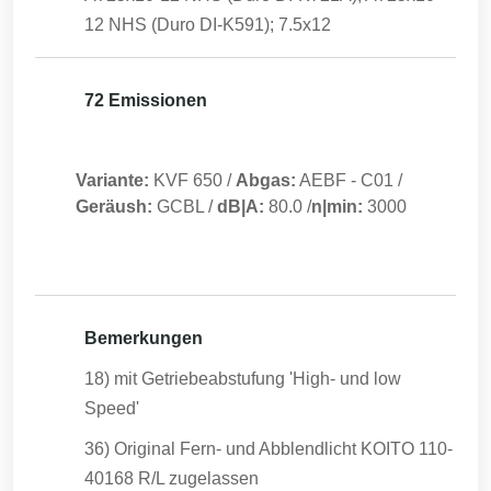
12 NHS (Duro DI-K591); 7.5x12
72 Emissionen
Variante:
KVF 650
/
Abgas:
AEBF
-
C01
/
Geräush:
GCBL
/
dB|A:
80.0
/
n|min:
3000
Bemerkungen
18) mit Getriebeabstufung 'High- und low
Speed'
36) Original Fern- und Abblendlicht KOITO 110-
40168 R/L zugelassen