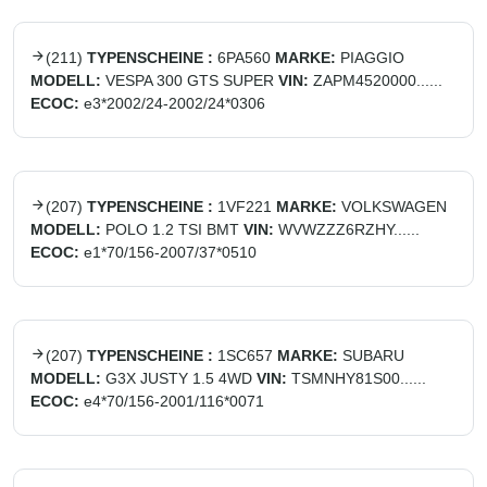
(
211
)
TYPENSCHEINE :
6PA560
MARKE:
PIAGGIO
MODELL:
VESPA 300 GTS SUPER
VIN:
ZAPM4520000......
ECOC:
e3*2002/24-2002/24*0306
(
207
)
TYPENSCHEINE :
1VF221
MARKE:
VOLKSWAGEN
MODELL:
POLO 1.2 TSI BMT
VIN:
WVWZZZ6RZHY......
ECOC:
e1*70/156-2007/37*0510
(
207
)
TYPENSCHEINE :
1SC657
MARKE:
SUBARU
MODELL:
G3X JUSTY 1.5 4WD
VIN:
TSMNHY81S00......
ECOC:
e4*70/156-2001/116*0071