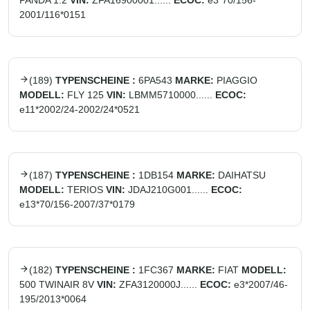
PANDA 1.2
VIN:
ZFA16900001......
ECOC:
e3*70/156-
2001/116*0151
(
189
)
TYPENSCHEINE :
6PA543
MARKE:
PIAGGIO
MODELL:
FLY 125
VIN:
LBMM5710000......
ECOC:
e11*2002/24-2002/24*0521
(
187
)
TYPENSCHEINE :
1DB154
MARKE:
DAIHATSU
MODELL:
TERIOS
VIN:
JDAJ210G001......
ECOC:
e13*70/156-2007/37*0179
(
182
)
TYPENSCHEINE :
1FC367
MARKE:
FIAT
MODELL:
500 TWINAIR 8V
VIN:
ZFA3120000J......
ECOC:
e3*2007/46-
195/2013*0064