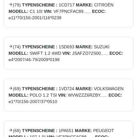
(
79
)
TYPENSCHEINE :
1CD717
MARKE:
CITROËN
MODELL:
C1 10I
VIN:
VF7PNCFAC89......
ECOC:
e11*70/156-2001/116*0238
(
74
)
TYPENSCHEINE :
1SD693
MARKE:
SUZUKI
MODELL:
SWIFT 1.2 4WD
VIN:
JSAFZD72S00......
ECOC:
e4*2007/46-79/2009*0198
(
69
)
TYPENSCHEINE :
1VD724
MARKE:
VOLKSWAGEN
MODELL:
POLO 1.2 TSI
VIN:
WVWZZZ6RZBY......
ECOC:
e1*70/156-2007/37*0510
(
68
)
TYPENSCHEINE :
1PA551
MARKE:
PEUGEOT