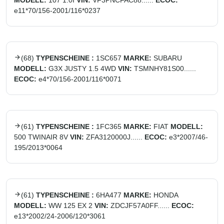
MODELL:
107 1.0I
VIN:
VF3PNCFAC88......
ECOC:
e11*70/156-2001/116*0237
(
68
)
TYPENSCHEINE :
1SC657
MARKE:
SUBARU
MODELL:
G3X JUSTY 1.5 4WD
VIN:
TSMNHY81S00......
ECOC:
e4*70/156-2001/116*0071
(
61
)
TYPENSCHEINE :
1FC365
MARKE:
FIAT
MODELL:
500 TWINAIR 8V
VIN:
ZFA3120000J......
ECOC:
e3*2007/46-
195/2013*0064
(
61
)
TYPENSCHEINE :
6HA477
MARKE:
HONDA
MODELL:
WW 125 EX 2
VIN:
ZDCJF57A0FF......
ECOC:
e13*2002/24-2006/120*3061