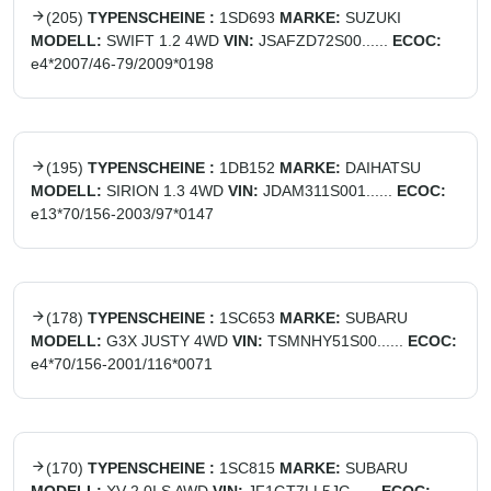
(
205
)
TYPENSCHEINE :
1SD693
MARKE:
SUZUKI
MODELL:
SWIFT 1.2 4WD
VIN:
JSAFZD72S00......
ECOC:
e4*2007/46-79/2009*0198
(
195
)
TYPENSCHEINE :
1DB152
MARKE:
DAIHATSU
MODELL:
SIRION 1.3 4WD
VIN:
JDAM311S001......
ECOC:
e13*70/156-2003/97*0147
(
178
)
TYPENSCHEINE :
1SC653
MARKE:
SUBARU
MODELL:
G3X JUSTY 4WD
VIN:
TSMNHY51S00......
ECOC:
e4*70/156-2001/116*0071
(
170
)
TYPENSCHEINE :
1SC815
MARKE:
SUBARU