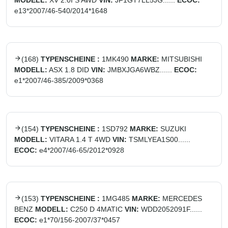
MODELL:
XV 2.0I S AWD
VIN:
JF1GT7LL5JG......
ECOC:
e13*2007/46-540/2014*1648
(
168
)
TYPENSCHEINE :
1MK490
MARKE:
MITSUBISHI
MODELL:
ASX 1.8 DID
VIN:
JMBXJGA6WBZ......
ECOC:
e1*2007/46-385/2009*0368
(
154
)
TYPENSCHEINE :
1SD792
MARKE:
SUZUKI
MODELL:
VITARA 1.4 T 4WD
VIN:
TSMLYEA1S00......
ECOC:
e4*2007/46-65/2012*0928
(
153
)
TYPENSCHEINE :
1MG485
MARKE:
MERCEDES
BENZ
MODELL:
C250 D 4MATIC
VIN:
WDD2052091F......
ECOC:
e1*70/156-2007/37*0457