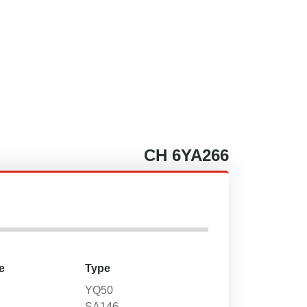
CH
6YA266
e
Type
YQ50
SA146