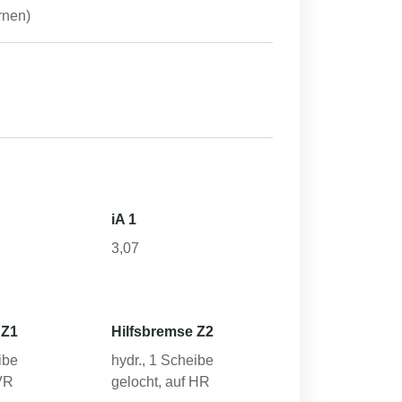
rnen)
iA 1
3,07
 Z1
Hilfsbremse Z2
ibe
hydr., 1 Scheibe
 VR
gelocht, auf HR