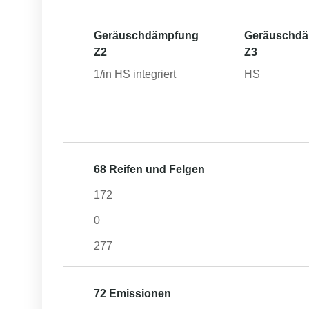
Geräuschdämpfung
Geräuschd
Z2
Z3
1/in HS integriert
HS
68 Reifen und Felgen
172
0
277
72 Emissionen