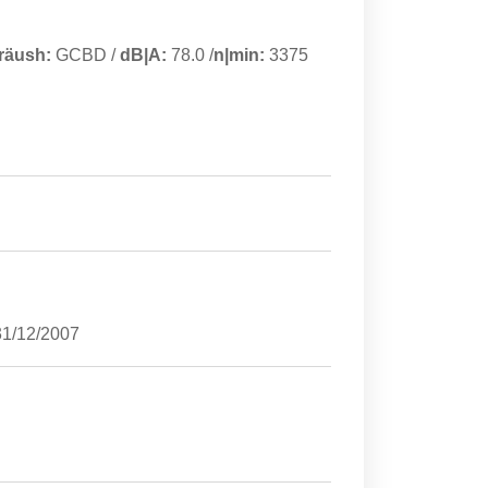
räush:
GCBD
/
dB|A:
78.0
/
n|min:
3375
31/12/2007