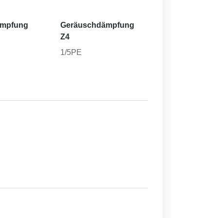
ämpfung
Geräuschdämpfung
Z4
1/5PE