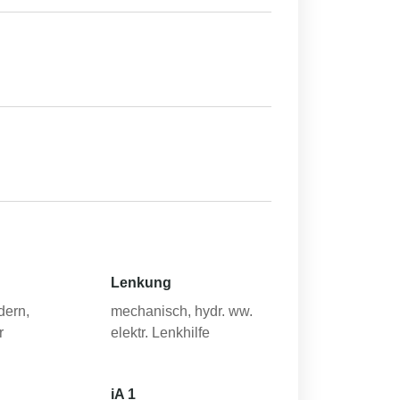
Lenkung
dern,
mechanisch, hydr. ww.
r
elektr. Lenkhilfe
iA 1