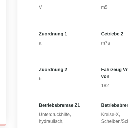
V
m5
Zuordnung 1
Getriebe 2
a
m7a
Zuordnung 2
Fahrzeug V
von
b
182
Betriebsbremse Z1
Betriebsbre
Unterdruckhilfe,
Kreise-X,
hydraulisch,
Scheiben/Sc