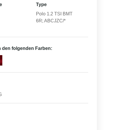
e
Type
Polo 1.2 TSI BMT
6R; ABCJZC/*
in den folgenden Farben:
G