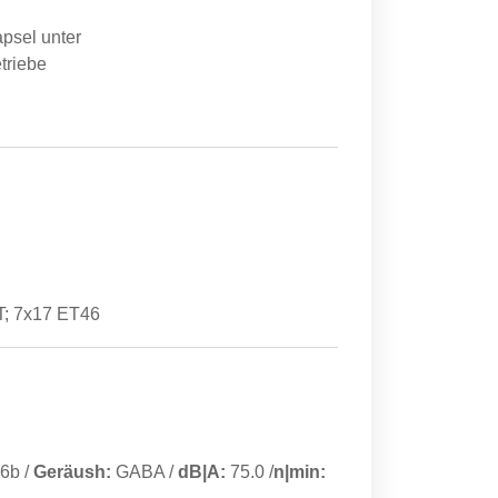
apsel unter
triebe
T; 7x17 ET46
6b
/
Geräush:
GABA
/
dB|A:
75.0
/
n|min: