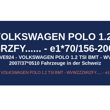
 VOLKSWAGEN POLO 1.2 
FY...... - e1*70/156-20
 ) 1VE924 - VOLKSWAGEN POLO 1.2 TSI BMT - WVW
2007/37*0510 Fahrzeuge in der Schweiz
 VOLKSWAGEN POLO 1.2 TSI BMT - WVWZZZ6RZFY...... - e1