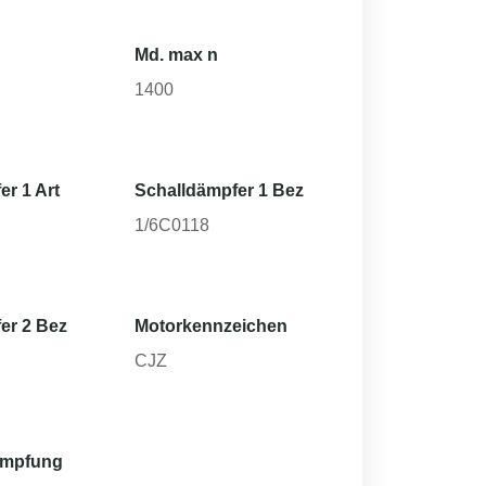
Md. max n
1400
er 1 Art
Schalldämpfer 1 Bez
1/6C0118
er 2 Bez
Motorkennzeichen
CJZ
ämpfung