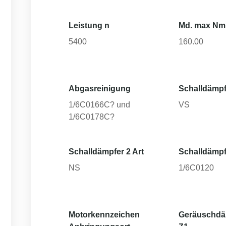
Leistung n
Md. max Nm
5400
160.00
Abgasreinigung
Schalldämpf
1/6C0166C? und
VS
1/6C0178C?
Schalldämpfer 2 Art
Schalldämpf
NS
1/6C0120
Motorkennzeichen
Geräuschd