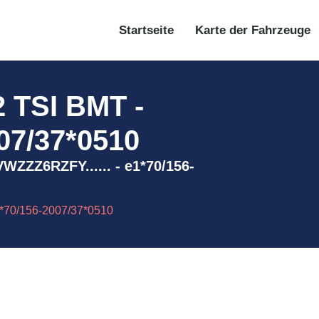
Startseite
Karte der Fahrzeuge
TSI BMT -
07/37*0510
ZZZ6RZFY...... - e1*70/156-
*70/156-2007/37*0510