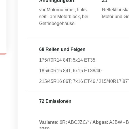
Anbringungsort
Z1
vor Motornummer; links
Reflektionsk
seitl. am Motorblock, bei
Motor und Ge
Getriebegehäuse
68 Reifen und Felgen
175/70R14 84T; 5x14 ET35
185/60R15 84T; 6x15 ET38/40
215/45R16 86T; 7x16 ET46 / 215/40R17 87
72 Emissionen
Variante:
6R; ABCJZC/*
/
Abgas:
AJBW
-
B