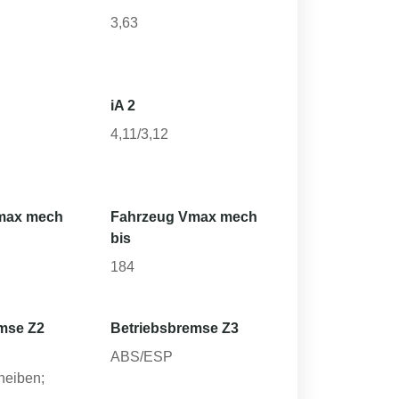
3,63
iA 2
4,11/3,12
max mech
Fahrzeug Vmax mech
bis
184
mse Z2
Betriebsbremse Z3
ABS/ESP
heiben;