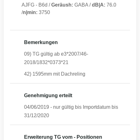
AJFG
-
B6d
/
Geräush:
GABA
/
dB|A:
76.0
/
n|min:
3750
Bemerkungen
09) TG gültig ab e3*2007/46-
2018/1832*0373*21
42) 1595mm mit Dachreling
Genehmigung erteilt
04/06/2019
- nur gültig bis Importdatum bis
31/12/2020
Erweiterung TG vom - Positionen