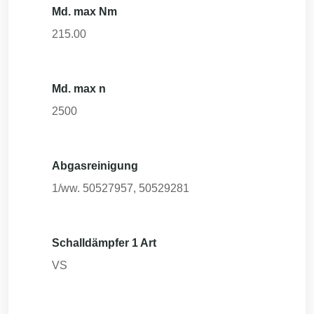
Md. max Nm
215.00
Md. max n
2500
Abgasreinigung
1/ww. 50527957, 50529281
Schalldämpfer 1 Art
VS