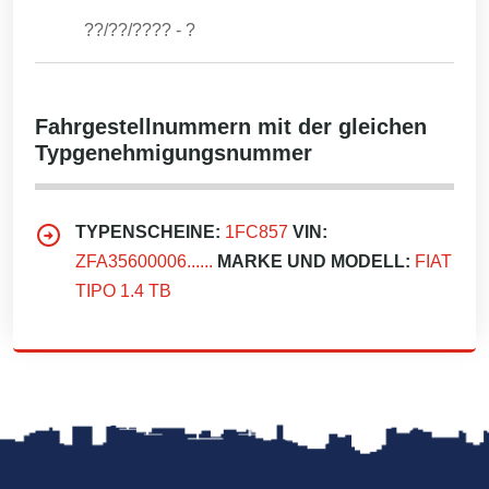
??/??/????
-
?
Fahrgestellnummern mit der gleichen
Typgenehmigungsnummer
TYPENSCHEINE:
1FC857
VIN:
ZFA35600006......
MARKE UND MODELL:
FIAT
TIPO 1.4 TB