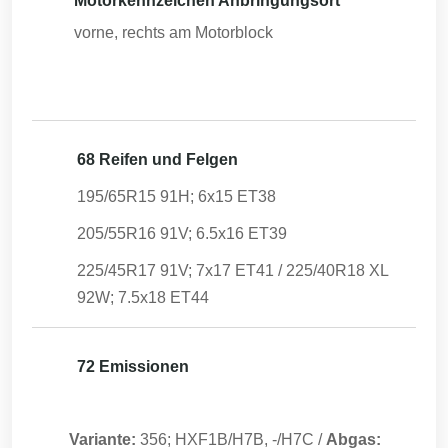
Motorkennzeichen Anbringungsort
vorne, rechts am Motorblock
68 Reifen und Felgen
195/65R15 91H; 6x15 ET38
205/55R16 91V; 6.5x16 ET39
225/45R17 91V; 7x17 ET41 / 225/40R18 XL
92W; 7.5x18 ET44
72 Emissionen
Variante:
356; HXF1B/H7B, -/H7C
/
Abgas: