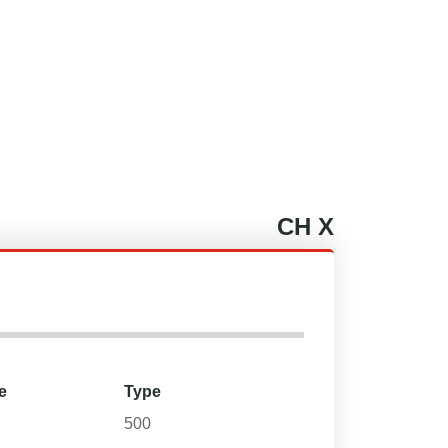
CH
X
e
Type
500