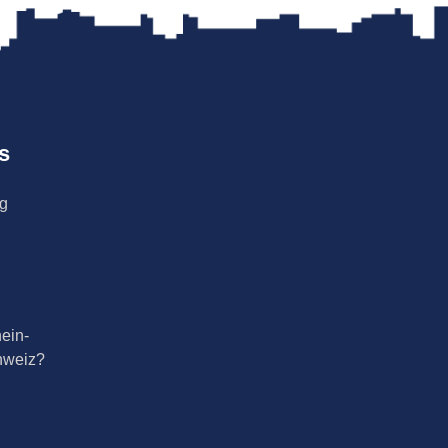
s
ng
ein-
hweiz?