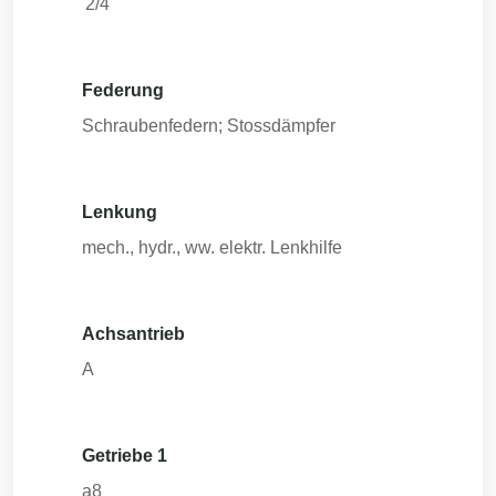
'2/4
Federung
Schraubenfedern; Stossdämpfer
Lenkung
mech., hydr., ww. elektr. Lenkhilfe
Achsantrieb
A
Getriebe 1
a8