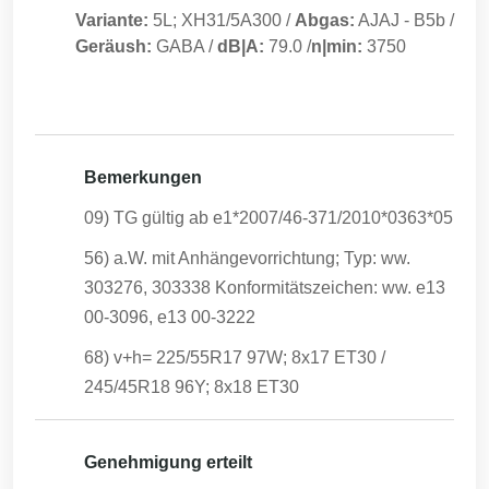
Variante:
5L; XH31/5A300
/
Abgas:
AJAJ
-
B5b
/
Geräush:
GABA
/
dB|A:
79.0
/
n|min:
3750
Bemerkungen
09) TG gültig ab e1*2007/46-371/2010*0363*05
56) a.W. mit Anhängevorrichtung; Typ: ww.
303276, 303338 Konformitätszeichen: ww. e13
00-3096, e13 00-3222
68) v+h= 225/55R17 97W; 8x17 ET30 /
245/45R18 96Y; 8x18 ET30
Genehmigung erteilt