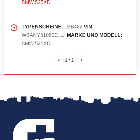
BMW 525XD
TYPENSCHEINE:
1BB482
VIN:
WBANY51060C......
MARKE UND MODELL:
BMW 525XD
1
/
2