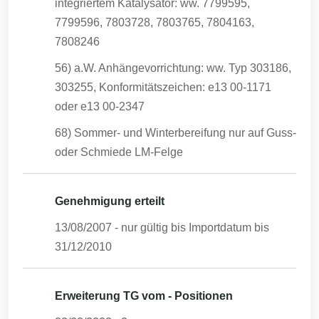
integriertem Katalysator: ww. 7799595,
7799596, 7803728, 7803765, 7804163,
7808246
56) a.W. Anhängevorrichtung: ww. Typ 303186,
303255, Konformitätszeichen: e13 00-1171
oder e13 00-2347
68) Sommer- und Winterbereifung nur auf Guss-
oder Schmiede LM-Felge
Genehmigung erteilt
13/08/2007
- nur gültig bis Importdatum bis
31/12/2010
Erweiterung TG vom - Positionen