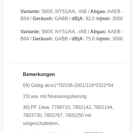
Variante:
560X; NY51/AA, -/AB
/
Abgas:
AAEB
-
B04
/
Geräush:
GABB
/
dB|A:
82.0
/
n|min:
3000
Variante:
560X; NY51/AA, -/AB
/
Abgas:
AAEB
-
B04
/
Geräush:
GABB
/
dB|A:
75.0
/
n|min:
3000
Bemerkungen
09) Gültig ab:e1*70/156-2001/116*0322*04
15) ww. mit Niveauregulierung
30) PF 1/ww. 7798710, 7802142, 7802144,
7803730, 7803767, 7805250 mit
vorgeschaltetem,