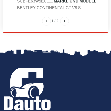
SCBFE63W5EC......
MARKE UND MODELL:
BENTLEY CONTINENTAL GT V8 S
1
/
2