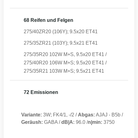
68 Reifen und Felgen
275/40ZR20 (106Y); 9.5x20 ET41
275/35ZR21 (103Y); 9.5x21 ET41
275/35R20 102W M+S, 9.5x20 ET41 /
275/40R20 106W M+S; 9.5x20 ET41 /
275/35R21 103W M+S; 9.5x21 ET41
72 Emissionen
Variante:
3W; FK4/1, -/2
/
Abgas:
AJAJ
-
B5b
/
Geräush:
GABA
/
dB|A:
96.0
/
n|min:
3750