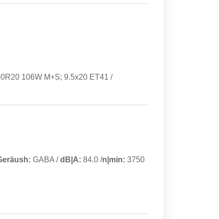
40R20 106W M+S; 9.5x20 ET41 /
Geräush:
GABA
/
dB|A:
84.0
/
n|min:
3750