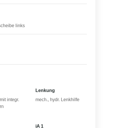
cheibe links
Lenkung
mit integr.
mech., hydr. Lenkhilfe
rn
iA 1