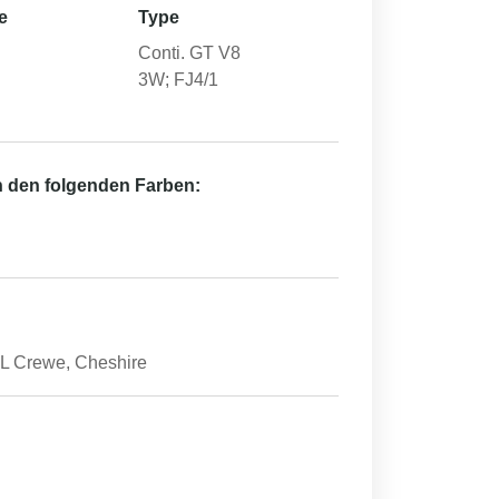
e
Type
Conti. GT V8
3W; FJ4/1
in den folgenden Farben:
Crewe, Cheshire