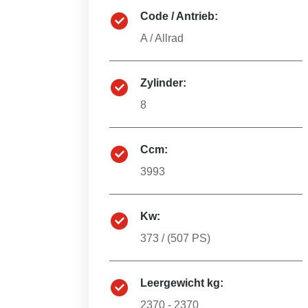
Code / Antrieb:
A
/
Allrad
Zylinder:
8
Ccm:
3993
Kw:
373
/ (
507
PS)
Leergewicht kg:
2370 - 2370