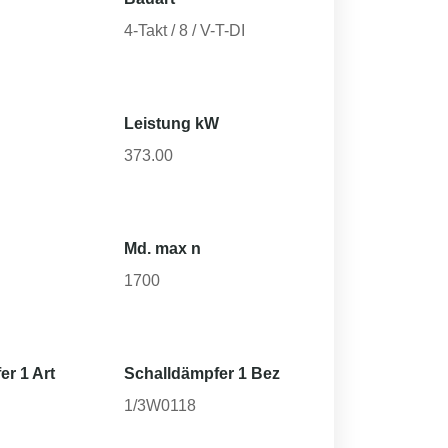
4-Takt / 8 / V-T-DI
Leistung kW
373.00
Md. max n
1700
er 1 Art
Schalldämpfer 1 Bez
1/3W0118