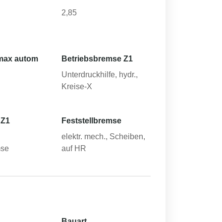
2,85
max autom
Betriebsbremse Z1
Unterdruckhilfe, hydr.,
Kreise-X
 Z1
Feststellbremse
elektr. mech., Scheiben,
mse
auf HR
Bauart