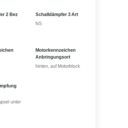
er 2 Bez
Schalldämpfer 3 Art
NS
eichen
Motorkennzeichen
Anbringungsort
hinten, auf Motorblock
ämpfung
apsel unter