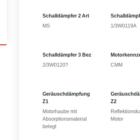
Schalldämpfer 2 Art
Schalldämpf
MS
1/3W0119A
Schalldämpfer 3 Bez
Motorkennz
2/3W0120?
CMM
Geräuschdämpfung
Geräuschd
Z1
Z2
Motorhaube mit
Reflektionsk
Absorptionsmaterial
Motor
belegt