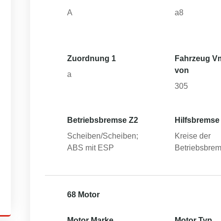
A
a8
Zuordnung 1
Fahrzeug V
von
a
305
Betriebsbremse Z2
Hilfsbremse
Scheiben/Scheiben;
Kreise der
ABS mit ESP
Betriebsbre
68 Motor
Motor Marke
Motor Typ