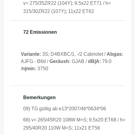
v= 275/35ZR22 (104Y); 9.5x22 ET71 / h=
315/30ZR22 (107Y); 11x22 ET62
72 Emissionen
Variante:
3S; D4BXBC/1, -/2 Cabriolet
/
Abgas:
AJFG
-
B6d
/
Geräush:
GJAB
/
dB|A:
79.0
/
n|min:
3750
Bemerkungen
09) TG gültig ab e13*2007/46*0634*06
68) v= 265/45R20 108W M+S; 9.5x20 ET68 / h=
295/40R20 110W M+S; 11x21 ET56