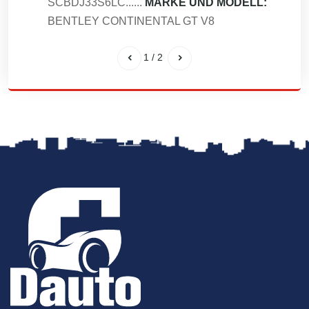
SCBDJ33S6LC......
MARKE UND MODELL:
BENTLEY CONTINENTAL GT V8
1
/
2